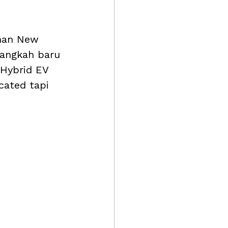
han New 
langkah baru 
 Hybrid EV 
ated tapi 