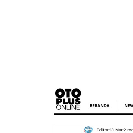
BERANDA
NE
Editor
13 Mar
2 m