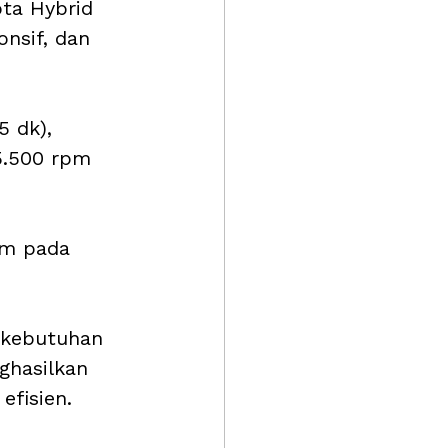
ota Hybrid 
nsif, dan 
 dk), 
5.500 rpm 
Nm pada 
 kebutuhan 
ghasilkan 
efisien.