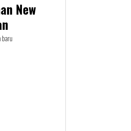
han New
an
 baru 