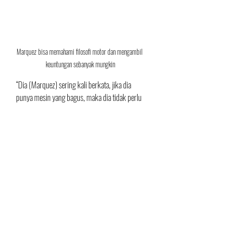
Marquez bisa memahami filosofi motor dan mengambil 
keuntungan sebanyak mungkin
“Dia (Marquez) sering kali berkata, jika dia 
punya mesin yang bagus, maka dia tidak perlu 
bersusah payah saat mengerem. Mati-matian 
di tikungan. Dan bahkan bisa mengontrol 
keawetan ban jika perlu. Hal-hal seperti itulah. 
Jadi memang dia sangat pintar, karena dia bisa 
paham filosofi dari motor Honda tahun ini 
dengan segera, dan menyesuaikan gaya 
balapnya untuk bisa memaksimalkan 
keunggulan motor.”  