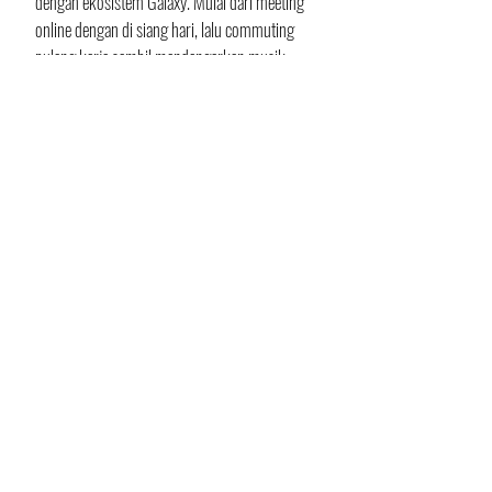
dengan ekosistem Galaxy. Mulai dari meeting 
online dengan di siang hari, lalu commuting 
pulang kerja sambil mendengarkan musik 
favorit tanpa gangguan, kamu bisa 
melengkapi hapemu dengan perangkat seperti 
Galaxy Buds Core. ANC-nya bantu kamu bisa 
fokus ke meeting maupun lagu favorit dengan 
nyaman.
Pasti Jadi Lancar Kerjanya dengan Galaxy 
A17 5G
Dengan segala keunggulan ini, Galaxy A17 5G 
menjadi partner andalan anak muda yang 
ingin tetap produktif, aman, dan terkoneksi 
sepanjang hari. 
Program Promosi