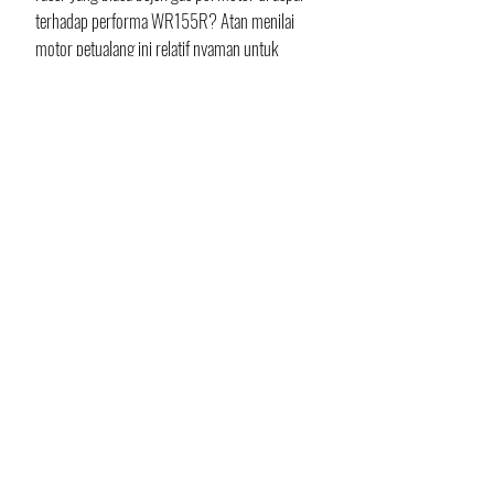
terhadap performa WR155R? Atan menilai 
motor petualang ini relatif nyaman untuk 
dikendarai, terutama di medan offroad, karena 
ditopang suspensi dan performa mesin 
berkualitas. 
“Motor ini punya suspensi nyaman untuk 
kelas motor trail standar. Karena diperkuat 
suspensi dengan diameter yang cukup besar. 
Juga tenaganya oke didukung handling yang 
nyaman,” komentarnya. 
Teks: Setiawan AS
Foto: Yamaha SIS Blitar
News