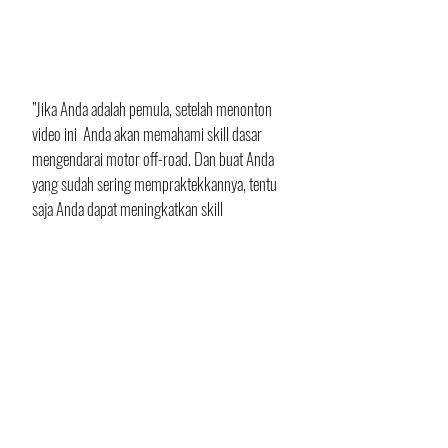
”Jika Anda adalah pemula, setelah menonton 
video ini  Anda akan memahami skill dasar 
mengendarai motor off-road. Dan buat Anda 
yang sudah sering mempraktekkannya, tentu 
saja Anda dapat meningkatkan skill 
berkendara,” komentar Kenichi Kuroyama.
Bagi yang tertarik, telah disiapkan 10 episode 
video, dan satu video akan dipublikasikan 
setiap minggunya. Sementara ini, mari kita 
saksikan episode 1 -3 yang dipublikasikan 
hari ini, Jumat 14 Agustus 2020. Selamat 
menikmati dan berlatih!