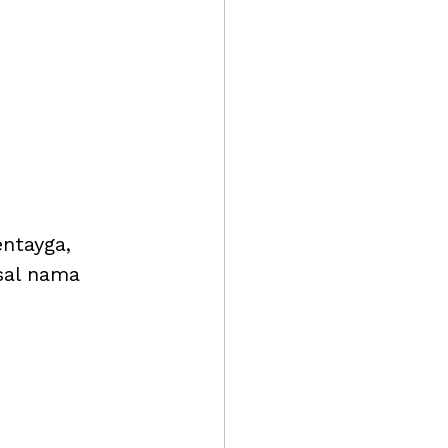
entayga, 
sal nama 