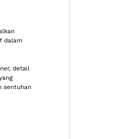
alkan 
if dalam 
er, detail 
yang 
 sentuhan 