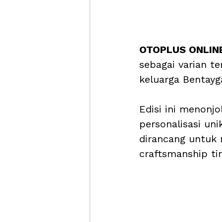
OTOPLUS ONLIN
sebagai varian te
keluarga Bentayg
Edisi ini menonjo
personalisasi uni
dirancang untuk
craftsmanship tin