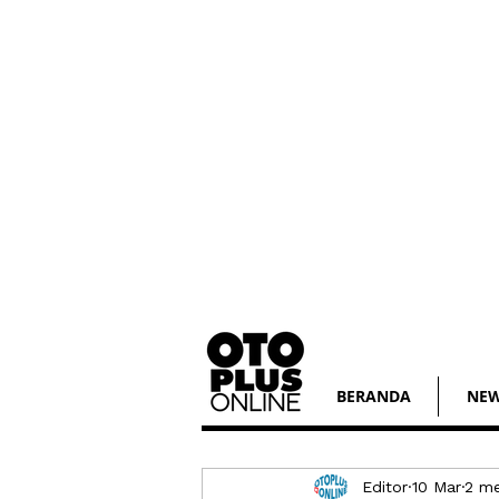
BERANDA
NE
Editor
10 Mar
2 m