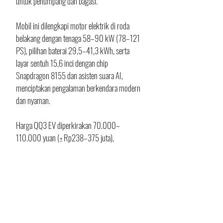
untuk penumpang dan bagasi. 
Mobil ini dilengkapi motor elektrik di roda 
belakang dengan tenaga 58–90 kW (78–121 
PS), pilihan baterai 29,5–41,3 kWh, serta 
layar sentuh 15,6 inci dengan chip 
Snapdragon 8155 dan asisten suara AI, 
menciptakan pengalaman berkendara modern 
dan nyaman.
Harga QQ3 EV diperkirakan 70.000–
110.000 yuan (± Rp238–375 juta), 
menargetkan konsumen entry-level yang 
mencari EV praktis dan modern. 
Dengan dimensi kompak, interior futuristik, 
dan jarak tempuh kompetitif, QQ3 EV menjadi 
penantang serius di segmen city car listrik, 