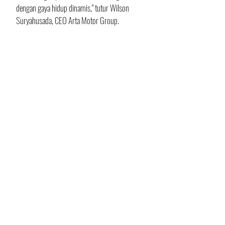
dengan gaya hidup dinamis," tutur Wilson 
Suryahusada, CEO Arta Motor Group.
Jajaran manajemen Chery Sales Indonesia 
bersama Arta Group
.