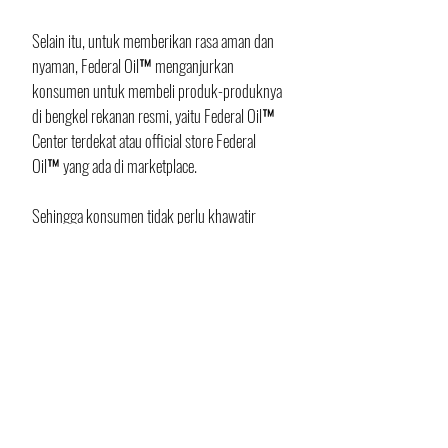
Selain itu, untuk memberikan rasa aman dan 
nyaman, Federal Oil™ menganjurkan 
konsumen untuk membeli produk-produknya 
di bengkel rekanan resmi, yaitu Federal Oil™ 
Center terdekat atau official store Federal 
Oil™ yang ada di marketplace. 
Sehingga konsumen tidak perlu khawatir 
dalam menggunakan produk Federal Oil™ 
yang asli dan berkualitas.
Selain memberikan rasa nyaman dengan 
menghadirkan produk yang berkualitas dan 
sesuai spesifikasi, Federal Oil™ juga 
menambah kenyamanan bagi konsumen 
melalui program Nyaman Berhadiah 2024 
yang berlangsung hingga akhir Desember 