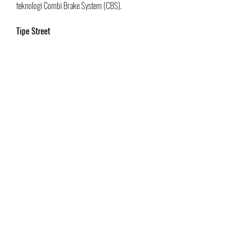
teknologi Combi Brake System (CBS).
Tipe Street
Tipe Street menjadi pilihan terbaru All New 
Honda Vario 125 yang menarik perhatian. 
Kehadirannya membawa konsep street-style 