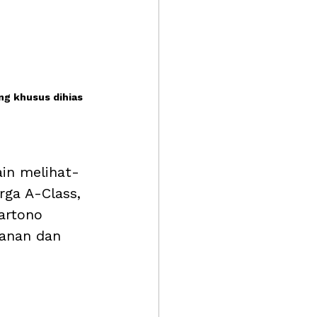
g khusus dihias 
ain melihat-
rga A-Class, 
artono 
anan dan 