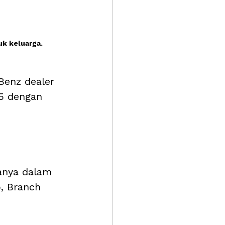
k keluarga.
Benz dealer 
5 dengan 
anya dalam 
, Branch 