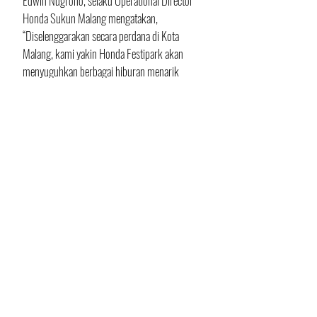
Edwin Nugroho, selaku Operational Director 
Honda Sukun Malang mengatakan, 
“Diselenggarakan secara perdana di Kota 
Malang, kami yakin Honda Festipark akan 
menyuguhkan berbagai hiburan menarik 
untuk para konsumen dan juga tentunya para 
keluarga Honda. Dalam Honda Festipark ini 
kami hadirkan berbagai program 
menguntungkan seperti triple treasure box 
berupa cashback jutaan rupiah, test drive 
berhadiah 3 juta rupiah, Honda Blind Box, 
hingga hitungan spesial selama Honda 
Festipark berlangsung seperti bunga 0% 
hingga 1 tahun, cicilan mulai 2,5 jutaan hingga 
DP rendah mulai 20 jutaan.” 
Buat para warga Malang, sudah ada tujuan 
untuk akhir pekan ini kan?