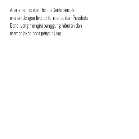
Acara peluncuran Honda Genio semakin 
meriah dengan live performance dari Pusakata 
Band, yang mengisi panggung hiburan dan 
memanjakan para pengunjung.
Skutik Honda Genio di Bandung Indah Plaza
DAM menargetkan Honda Genio dapat terjual 
sebanyak 5.000 unit setiap bulannya di Jawa 
Barat. Hadirnya Honda Genio diharapkan 