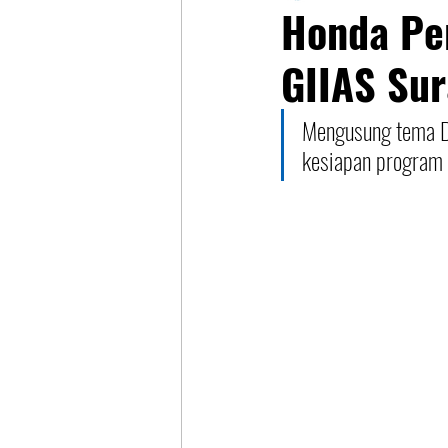
Honda Per
GIIAS Su
Mengusung tema D
kesiapan program e