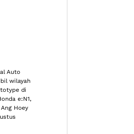
al Auto 
il wilayah 
totype di 
onda e:N1, 
 Ang Hoey 
ustus 