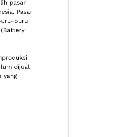
lih pasar 
esia. Pasar 
buru-buru 
(Battery 
mproduksi 
lum dijual 
i yang 