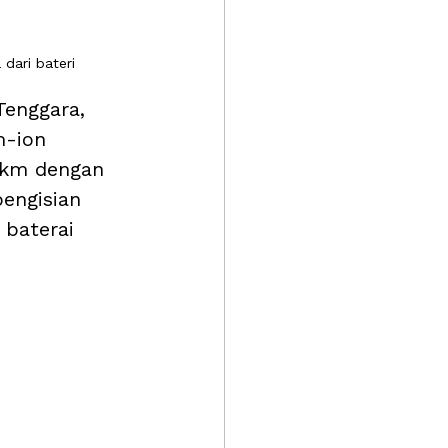
dari bateri
Tenggara, 
m-ion 
 km dengan 
engisian 
 baterai 