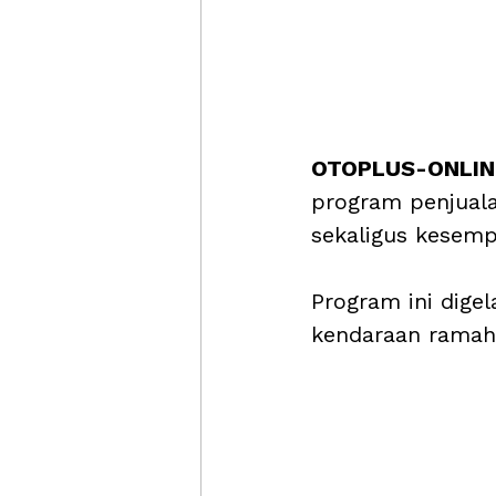
OTOPLUS-ONLINE
program penjual
sekaligus kesempa
Program ini dige
kendaraan ramah l