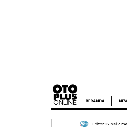
BERANDA
NE
Editor
16 Mei
2 me