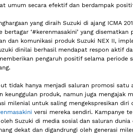
t umum secara efektif dan berdampak positif
hargaan yang diraih Suzuki di ajang ICMA 2019
 bertagar ‘#kerenmasakini’ yang disematkan 
an dan komunikasi produk Suzuki NEX II, impl
zuki dinilai berhasil mendapat respon aktif dar
memberikan pengaruh positif selama periode 
ang. 
t tidak hanya menjadi saluran promosi satu 
n keunggulan produk, namun juga mengajak m
si milenial untuk saling mengekspresikan diri
renmasakini
 versi mereka sendiri. Kampanye te
oleh Suzuki di media sosial dan saluran dunia d
ng dekat dan digandrungi oleh generasi mileni