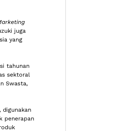
Marketing 
zuki juga 
ia yang 
si tahunan 
s sektoral 
an Swasta, 
, digunakan 
ik penerapan 
roduk 