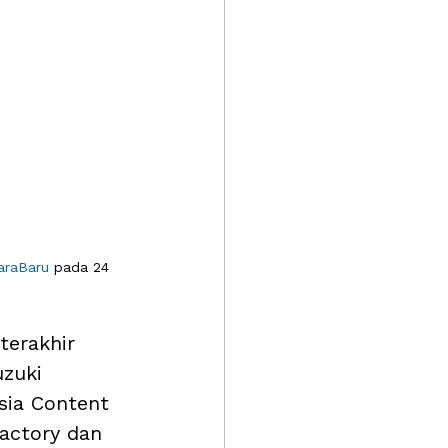
araBaru
 pada 24 
terakhir 
zuki 
sia Content 
actory dan 