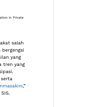
tion in Private 
akat salah 
 bergengsi 
ilan yang 
 tren yang 
ipasi. 
 serta 
nmasakini
,” 
SIS.