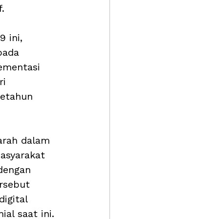
. 
 ini, 
pada 
ementasi 
i 
setahun 
arah dalam 
asyarakat 
 dengan 
rsebut 
igital 
al saat ini.