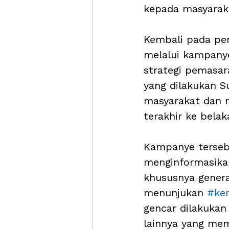
kepada masyaraka
Kembali pada peng
melalui kampanye
strategi pemasar
yang dilakukan Su
masyarakat dan 
terakhir ke belak
Kampanye tersebu
menginformasika
khususnya genera
menunjukan 
#ke
gencar dilakukan 
lainnya yang mema