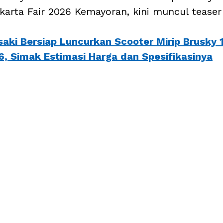
karta Fair 2026 Kemayoran, kini muncul teaser
aki Bersiap Luncurkan Scooter Mirip Brusky 1
6, Simak Estimasi Harga dan Spesifikasinya