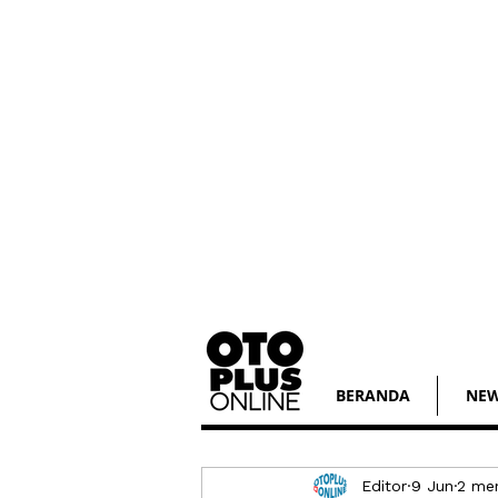
BERANDA
NE
Editor
9 Jun
2 me