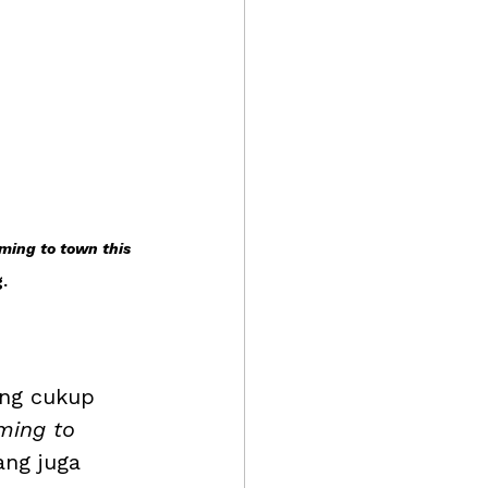
ming to town this 
.
 
ang cukup 
ming to 
ang juga 