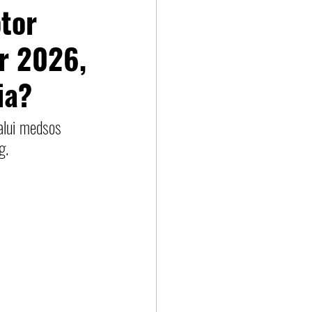
tor
ir 2026,
ia?
alui medsos 
g.