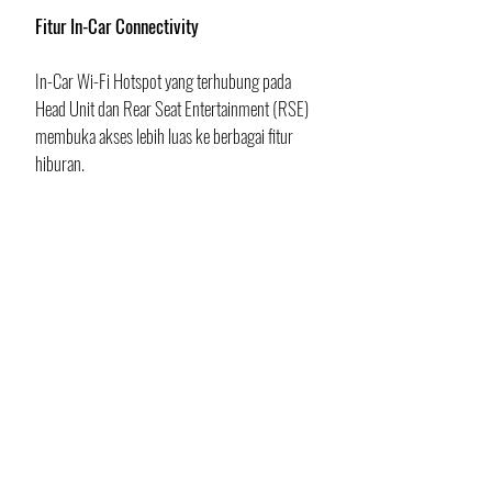
Fitur In-Car Connectivity
In-Car Wi-Fi Hotspot yang terhubung pada 
Head Unit dan Rear Seat Entertainment (RSE) 
membuka akses lebih luas ke berbagai fitur 
hiburan. 
Device T Intouch berfungsi sebagai internet 
host untuk memperluas koneksi, sehingga 
pelanggan dapat dengan mudah menikmati 
layanan Multimedia Streaming seperti RCTI+ 
dan Noice.
Selain itu, juga tersedia Convenience Services 
seperti Travoy untuk memantau kondisi lalu 
lintas, check dan top-up uang elektronik, 
Voice Command, dan Concierge Service yang 