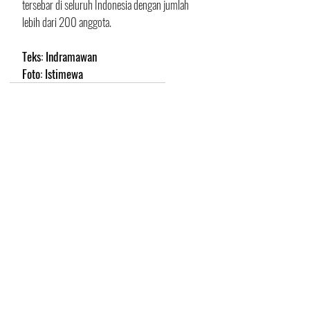
tersebar di seluruh Indonesia dengan jumlah 
lebih dari 200 anggota.
Teks: Indramawan
Foto: Istimewa
#Komunitas
#AgyaAylaSolidaritas
#Anniversary3
Komunitas
Postingan Terakhir
Lihat Semua