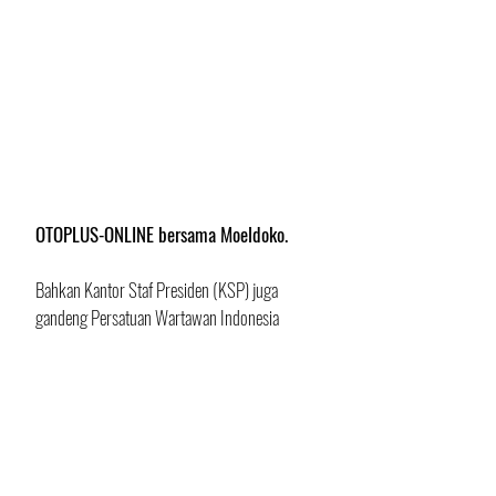
OTOPLUS-ONLINE bersama Moeldoko.
Bahkan Kantor Staf Presiden (KSP) juga 
gandeng Persatuan Wartawan Indonesia 
(PWI) Jatim untuk menggelar rapid test 
COVID-19 untuk jurnalis di Surabaya 
(03/09).