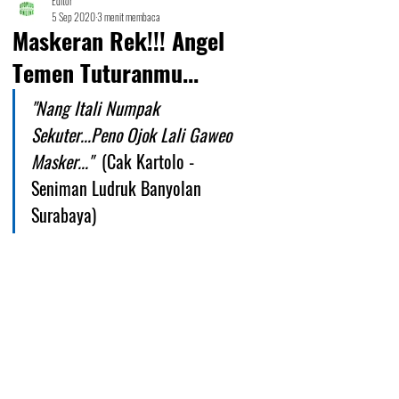
Editor
5 Sep 2020
3 menit membaca
Maskeran Rek!!! Angel
Temen Tuturanmu...
"Nang Itali Numpak 
Sekuter...Peno Ojok Lali Gaweo 
Masker..." 
 (Cak Kartolo - 
Seniman Ludruk Banyolan 
Surabaya)