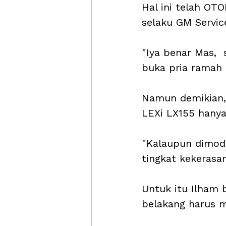
Hal ini telah O
selaku GM Servic
"Iya benar Mas, 
buka pria ramah i
Namun demikian, 
LEXi LX155 hany
"Kalaupun dimodi
tingkat kekerasa
Untuk itu Ilham 
belakang harus m