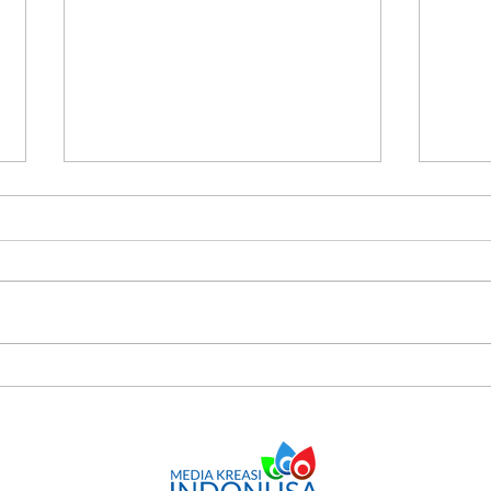
Tangki Yamaha LEXi LX155
Yamaha
Kekecilan Bisa Diganti Produk
Nyam
Variasi Asalkan...
Bawa