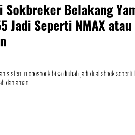
si Sokbreker Belakang Ya
55 Jadi Seperti NMAX ata
an
an sistem monoshock bisa diubah jadi dual shock sepert
ah dan aman.