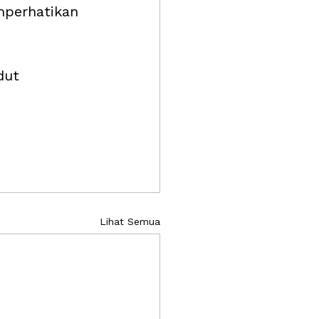
mperhatikan 
dut 
Lihat Semua