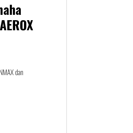
maha
u AEROX
i NMAX dan 