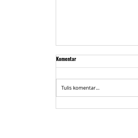
Komentar
Tulis komentar...
Varian Tertinggi Yamaha LEXi LX
155 Connected/ABS Justru
Paling Berat Bobotnya!