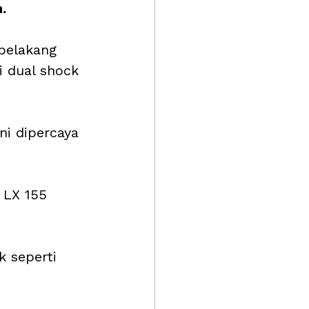
.
belakang 
 dual shock 
ni dipercaya 
 LX 155 
 seperti 