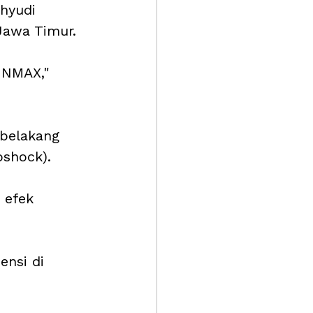
hyudi 
Jawa Timur.
 NMAX," 
belakang 
shock).
 efek 
nsi di 