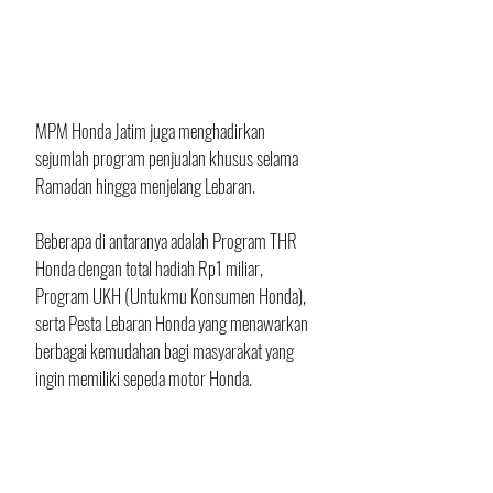
MPM Honda Jatim juga menghadirkan 
sejumlah program penjualan khusus selama 
Ramadan hingga menjelang Lebaran. 
Beberapa di antaranya adalah Program THR 
Honda dengan total hadiah Rp1 miliar, 
Program UKH (Untukmu Konsumen Honda), 
serta Pesta Lebaran Honda yang menawarkan 
berbagai kemudahan bagi masyarakat yang 
ingin memiliki sepeda motor Honda.
Konsumen juga dapat memanfaatkan berbagai 
promo layanan di jaringan AHASS, seperti 
potongan harga suku cadang, aksesoris dan 