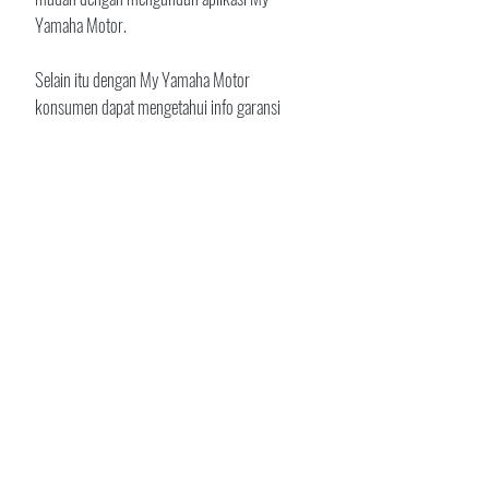
Yamaha Motor. 
Selain itu dengan My Yamaha Motor 
konsumen dapat mengetahui info garansi 
beserta kartu service gratis, pesan pengingat 
servis, dan informasi riwayat perawatan 
sepeda motor. Berkut link untuk mengunduh 
aplikasi My Yamaha Motor App: 
https://play.google.com/store/apps/details?
id=jp.co.yamahamotor.myyamahamotor
.
Teks: Indramawan
Foto: Yamaha DDS Jambi
News
Postingan Terakhir
Lihat Semua