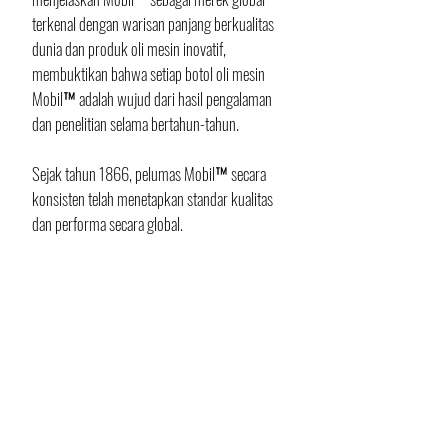
terkenal dengan warisan panjang berkualitas 
dunia dan produk oli mesin inovatif, 
membuktikan bahwa setiap botol oli mesin 
Mobil™ adalah wujud dari hasil pengalaman 
dan penelitian selama bertahun-tahun.
Sejak tahun 1866, pelumas Mobil™ secara 
konsisten telah menetapkan standar kualitas 
dan performa secara global. 
Mobil™ telah dipilih sebagai merek terpercaya 
oleh produsen mobil ternama, pembalap 
profesional, serta jutaan pengendara di 
seluruh dunia. 
Dengan pengalaman ratusan tahun dan 
inovasi berkelanjutan, Mobil™ secara 