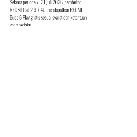
Selama periode 7–31 Juli 2026, pembelian 
REDMI Pad 2 9.7 4G mendapatkan REDMI 
Buds 6 Play gratis sesuai syarat dan ketentuan 
yang berlaku.
Spesifikasi REDMI Pad 2 9.7 4G
Layar
: 9,7 inci, resolusi 2K
Refresh rate
: Hingga 120 Hz
Sertifikasi layar
: TÜV Rheinland Low 
Blue Light, Flicker Free, Circadian 
Friendly
Prosesor
: Snapdragon 6s 4G Gen 2 
Mobile Platform, octa-core, fabrikasi 6 
nm                                      |
Kecepatan prosesor
: Hingga 2,9 GHz
Skor AnTuTu: 
Lebih dari 400.000 
(klaim Xiaomi)
Konektivitas: 
4G LTE, slot SIM card