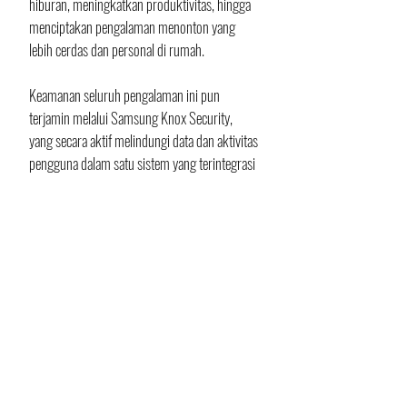
hiburan, meningkatkan produktivitas, hingga 
menciptakan pengalaman menonton yang 
lebih cerdas dan personal di rumah. 
Keamanan seluruh pengalaman ini pun 
terjamin melalui Samsung Knox Security, 
yang secara aktif melindungi data dan aktivitas 
pengguna dalam satu sistem yang terintegrasi 
dan terpercaya.
Samsung Micro RGB R95H dan R85H, serta 
lini Mini LED M70H, M80H, dan M90H kini 
telah tersedia di Samsung.com/id dan seluruh 
gerai resmi Samsung Indonesia, mulai dari 
Rp23.999.999 untuk lini Micro RGB dan 
mulai dari Rp4.699.000 untuk lini Mini LED. 
Promo Peluncuran Samsung Micro RGB