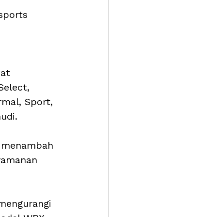
sports 
 
at 
elect, 
mal, Sport, 
udi. 
ya menambah 
nyamanan 
 mengurangi 