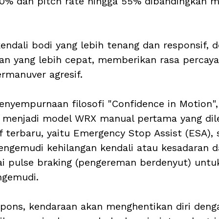
 30% dan pitch rate hingga 55% dibandingkan 
endali bodi yang lebih tenang dan responsif, 
n yang lebih cepat, memberikan rasa percaya 
rmanuver agresif.
enyempurnaan filosofi "Confidence in Motion"
menjadi model WRX manual pertama yang dilen
 terbaru, yaitu Emergency Stop Assist (ESA), s
pengemudi kehilangan kendali atau kesadaran d
i pulse braking (pengereman berdenyut) untu
gemudi. 
espons, kendaraan akan menghentikan diri deng