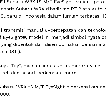
 I 
Subaru WRX tS M/T EyeSight, varian spesial 
endaris Subaru WRX dihadirkan PT Plaza Auto 
ubaru di Indonesia dalam jumlah terbatas, 15
 transmisi manual 6-percepatan dan teknolog
f EyeSight®, model ini menjadi simbol nyata d
 yang dibentuk dan disempurnakan bersama S
nal (STI). 
 Boy’s Toy”, mainan serius untuk mereka yang 
reli dan hasrat berkendara murni. 
Subaru WRX tS M/T EyeSight diperkenalkan de
.000.