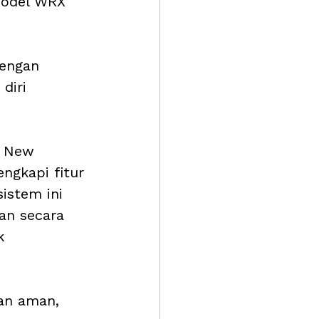
model WRX 
dengan 
diri 
, New 
gkapi fitur 
istem ini 
an secara 
k 
an aman, 