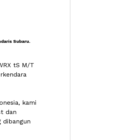
daris Subaru.
 WRX tS M/T 
rkendara 
onesia, kami 
t dan 
g dibangun 