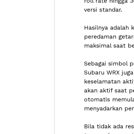
roll rate hingga
versi standar. 
Hasilnya adalah k
peredaman getara
maksimal saat be
Sebagai simbol p
Subaru WRX juga 
keselamatan aktif
akan aktif saat 
otomatis memula
menyadarkan pen
Bila tidak ada r