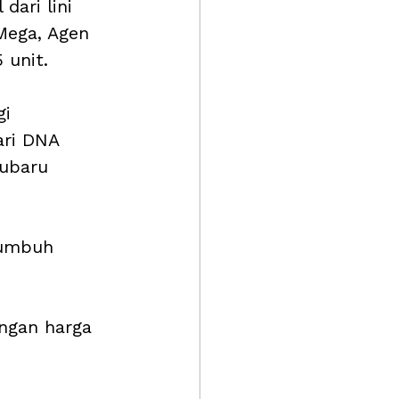
dari lini 
Mega, Agen 
 unit. 
i 
ari DNA 
ubaru 
tumbuh 
ngan harga 