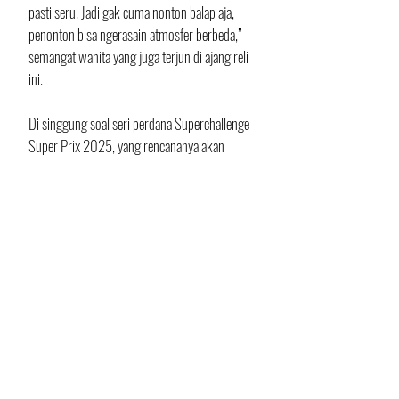
pasti seru. Jadi gak cuma nonton balap aja, 
penonton bisa ngerasain atmosfer berbeda,” 
semangat wanita yang juga terjun di ajang reli 
ini.
Di singgung soal seri perdana Superchallenge 
Super Prix 2025, yang rencananya akan 
digelar di Sirkuit Mijen - Semarang, pada Mei 
mendatang, Ria mengemukakan alasannya.
“Perdana akan kita buka di Sirkuit Mijen 
Semarang. Kenapa kita pilih Semarang, 
karena Jateng kan letak geografisnya lebih 
strategis, tepat di tengah-tengah dan gampang 
dijangkau peserta baik dari Jatim, Jabar, DKI, 
DIY dan daerah-daerah lainnya,” sebut Ria. 
Sebagai penutup, Mariachi mengharapkan 