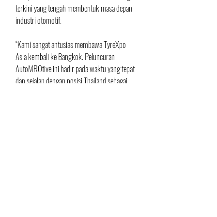
terkini yang tengah membentuk masa depan 
industri otomotif.
“Kami sangat antusias membawa TyreXpo 
Asia kembali ke Bangkok. Peluncuran 
AutoMROtive ini hadir pada waktu yang tepat 
dan sejalan dengan posisi Thailand sebagai 
salah satu pusat otomotif utama di Asia. Kami 
menantikan kehadiran para profesional 
industri dari berbagai negara untuk 
menjelajahi peluang bisnis baru, menemukan 
inovasi, serta berkolaborasi dalam satu wadah 
yang sama,” ujar Alwin Seow, Deputy Event 
Director, Automotive Portfolio, Informa 
Markets.
Para calon peserta pameran dengan produk 
terkait dapat mengajukan pertanyaan atau 