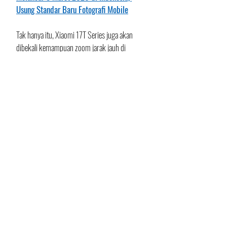
Usung Standar Baru Fotografi Mobile
Tak hanya itu, Xiaomi 17T Series juga akan 
dibekali kemampuan zoom jarak jauh di 
seluruh lini produknya. Fitur tersebut 
dirancang agar detail, gerakan, dan emosi 
subjek tetap terlihat jelas baik saat dipotret 
dari dekat maupun kejauhan.
Selain peningkatan sektor kamera, Xiaomi 
juga menyiapkan spesifikasi kelas flagship 
lainnya seperti layar generasi terbaru untuk 
kenyamanan visual lebih baik serta kapasitas 
baterai lebih besar agar mendukung 
penggunaan harian dan aktivitas content 
creation dalam durasi panjang.
Lewat pengembangan teknologi mobile 