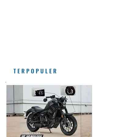
EDITORIAL
Pemberlakuan Kebijakan
Bensin dengan Campuran
Etanol (E5) Per Juli 2026
Banyak Manfaatnya, Asal...
T E R P O P U L E R