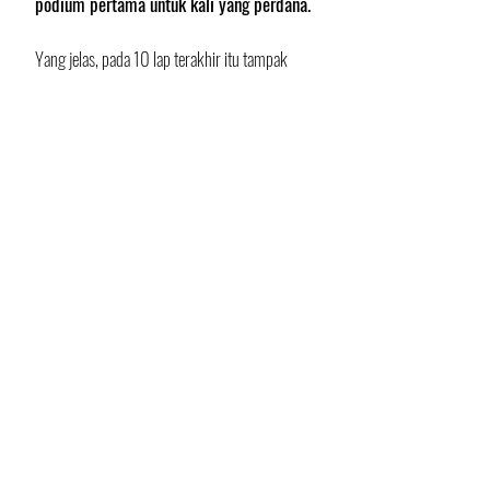
podium pertama untuk kali yang perdana.
Yang jelas, pada 10 lap terakhir itu tampak 
Rins menjaga jarak antara dirinya dengan Mir 
di depan pada jarak di atas 1 detik. Pada saat 
bersamaan, Rins juga mewaspadai Pol 
Espargaro di belakang yang datang membawa 
Nakagami dan Oliveira di belakangnya.
Ada atau tidaknya strategi yang dimainkan 
Suzuki, yang jelas Rins dengan sangat brilian 
berhasil menjauhkan Mir dari terkaman Pol 
Espargaro. Dengan selisih 1,4 detik, Mir pun 
berhasil melewati garis finish dan merebut 
podium pertamanya.  