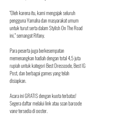
"Oleh karena itu, kami mengajak seluruh 
pengguna Yamaha dan masyarakat umum 
untuk turut serta dalam Stylish On The Road 
ini,” semangat Rifany.
Para peserta juga berkesempatan 
memenangkan hadiah dengan total 4,5 juta 
rupiah untuk kategori Best Dresscode, Best IG 
Post, dan berbagai games yang telah 
disiapkan.
Acara ini GRATIS dengan kuota terbatas! 
Segera daftar melalui link atau scan barcode 
yang tersedia di poster.
Untuk informasi lebih lanjut, hubungi 08228-
7777-898 atau kunjungi akun Instagram 