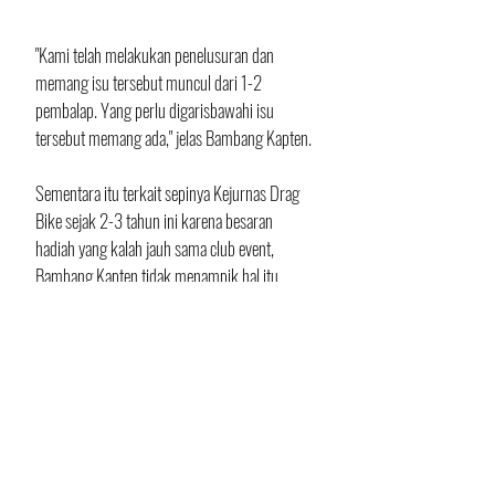
"Kami telah melakukan penelusuran dan 
memang isu tersebut muncul dari 1-2 
pembalap. Yang perlu digarisbawahi isu 
tersebut memang ada," jelas Bambang Kapten.
Sementara itu terkait sepinya Kejurnas Drag 
Bike sejak 2-3 tahun ini karena besaran 
hadiah yang kalah jauh sama club event, 
Bambang Kapten tidak menampik hal itu.
"Memang ada pembalap yang lebih 
mementingkan hadiah uang, tapi banyak juga 
yang masih memikirkan soal prestasi. Perkara 
nanti IMI Pusat akan duduk bersama dengan 
promotor club event untuk membahas 
standarisasi hadiah uang ya kita tunggu saja," 