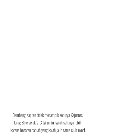
Bambang Kapten tidak menampik sepinya Kejurnas 
Drag Bike sejak 2-3 tahun ini salah satunya lebih 
karena besaran hadiah yang kalah jauh sama club event.