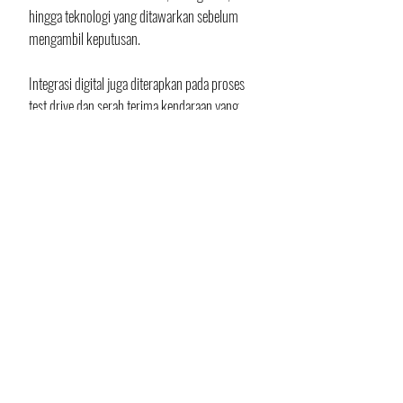
hingga teknologi yang ditawarkan sebelum 
mengambil keputusan.
Integrasi digital juga diterapkan pada proses 
test drive dan serah terima kendaraan yang 
dirancang lebih fleksibel dan berkesan. 
Setelah kendaraan diterima, pelanggan tetap 
terhubung dengan konsultan untuk 
kebutuhan lanjutan secara mudah dan 
berkelanjutan.
Berlokasi di Jl. Arjuno No. 155, Sawahan, 
Surabaya, BMW MINI Plaza Arjuna dilengkapi 
showroom berkapasitas hingga 20 unit 
display, fasilitas bengkel, serta fast charging 
station. Dealer ini menegaskan arah baru 
BMW dalam menghadirkan pengalaman ritel 
otomotif premium berbasis digital bagi 