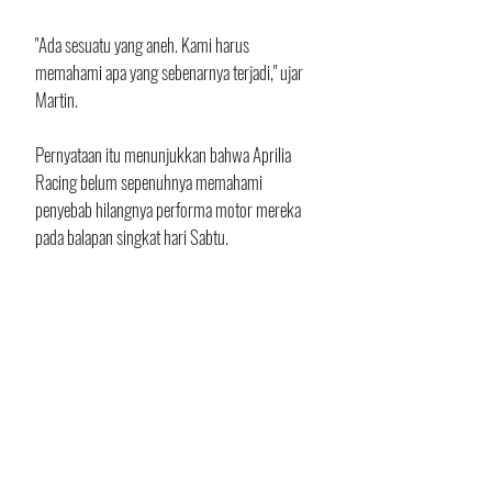
"Ada sesuatu yang aneh. Kami harus 
memahami apa yang sebenarnya terjadi," ujar 
Martin.
Pernyataan itu menunjukkan bahwa Aprilia 
Racing belum sepenuhnya memahami 
penyebab hilangnya performa motor mereka 
pada balapan singkat hari Sabtu.
Kebingungan serupa juga dirasakan Marco 
Bezzecchi.
Pembalap Italia tersebut mengaku kembali 
mengalami masalah yang sama seperti 
beberapa Sprint Race sebelumnya. Anehnya, 
performa motornya hampir selalu menurun 
pada Sprint, tetapi kembali kompetitif ketika 