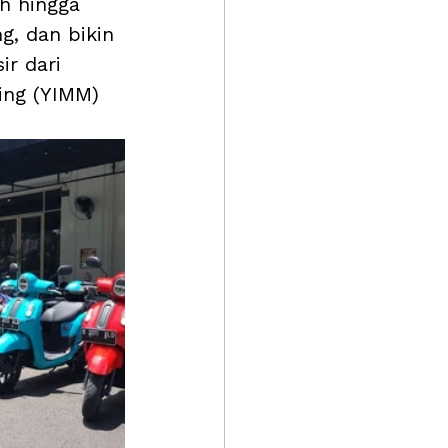
h hingga 
g, dan bikin 
ir dari 
ing (YIMM) 