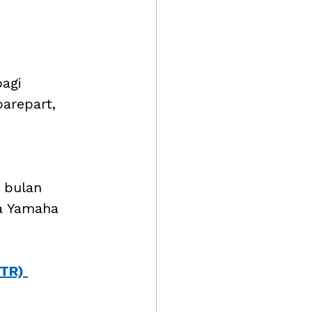
agi 
arepart, 
 bulan 
a Yamaha 
TR) 