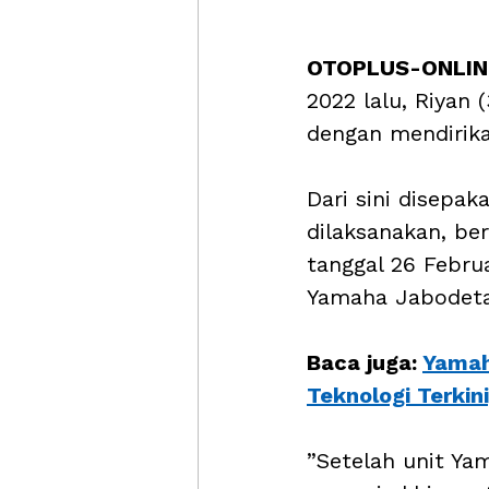
OTOPLUS-ONLINE
2022 lalu, Riyan
dengan mendirika
Dari sini disepak
dilaksanakan, be
tanggal 26 Febru
Yamaha Jabodeta
Baca juga: 
Yamah
Teknologi Terkin
”Setelah unit Yam