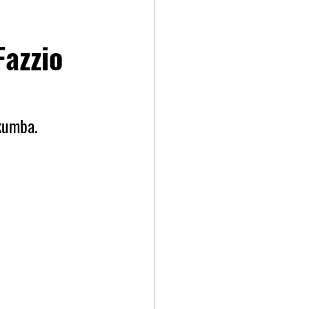
azzio
kumba.