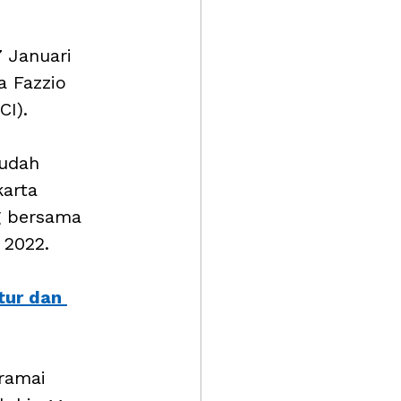
 Januari 
 Fazzio 
I). 
sudah 
arta 
g bersama 
 2022.
tur dan 
ramai 