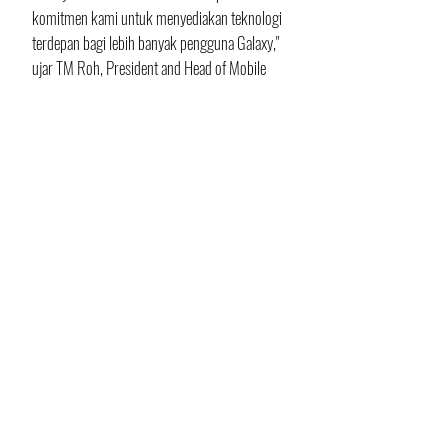
komitmen kami untuk menyediakan teknologi 
terdepan bagi lebih banyak pengguna Galaxy," 
ujar TM Roh, President and Head of Mobile 
eXperience Business, Samsung Electronics. 
"Kami berdedikasi untuk menghadirkan 
teknologi AI terbaik di kelasnya kepada 
khalayak yang lebih luas, memberdayakan 
pengguna dengan pilihan untuk bekerja lebih 
efisien, berkreasi lebih bebas, dan menikmati 
interaksi yang lebih kaya dan dipersonalisasi 
dengan perangkat mereka," lanjut TM Roh.
Untuk informasi lebih lanjut mengenai Galaxy 
A series dan Galaxy Tab S9 FE series, silakan 
mengunjungi: 
https://www.samsung.com/global/galaxy/
.