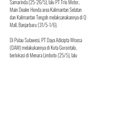
Samarinda (25-26/5), lalu PT Trio Motor, 
Main Dealer Honda area Kalimantan Selatan 
dan Kalimantan Tengah melaksanakannya di Q 
Mall, Banjarbaru (31/5-1/6). 
Di Pulau Sulawesi, PT Daya Adicipta Wisesa 
(DAW) melakukannya di Kota Gorontalo, 
berlokasi di Menara Limboto (25/5), lalu 
Astra Motor Makassar melaksanakannya di 
Nipah Mall (18-19/5), 
Selanjutnya, CV Anugerah Perdana Sulawesi 
Tengah menggelarnya di Lapangan Vatulemo, 
Palu (25/5). dan tentunya Astra Motor 
Jayapura, Main Dealer Honda paling Timur 
Indonesia menyelenggarakannya di Ramayana 
Mall Sorong (25-26/5).