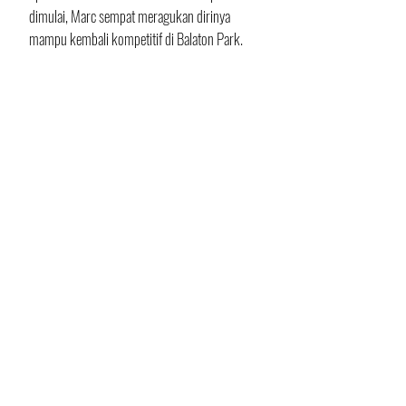
dimulai, Marc sempat meragukan dirinya 
mampu kembali kompetitif di Balaton Park. 
Namun sepertinya Marquez memang "hoki" 
kali ini di Balaton Park.  Reuters melaporkan, 
Marc justru mengakui layout Balaton Park 
lebih “bersahabat” untuk pemulihan fisiknya 
setelah operasi bahu dan kaki.