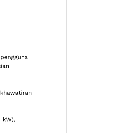
 pengguna 
ian 
kekhawatiran 
 kW), 