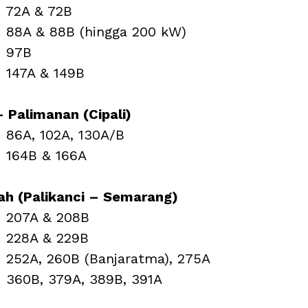
 72A & 72B
 88A & 88B (hingga 200 kW)
M 97B
 147A & 149B
 Palimanan (Cipali)
 86A, 102A, 130A/B
 164B & 166A
h (Palikanci – Semarang)
M 207A & 208B
M 228A & 229B
 252A, 260B (Banjaratma), 275A
 360B, 379A, 389B, 391A