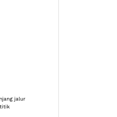
jang jalur 
itik 