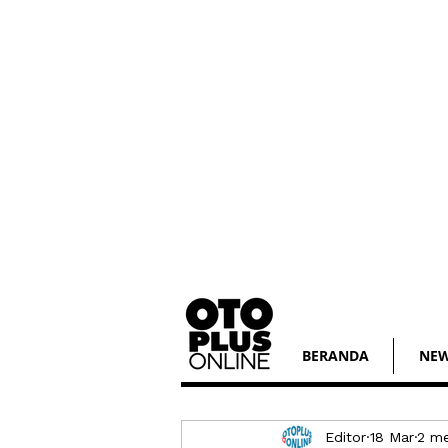
BERANDA
NE
Editor
18 Mar
2 m