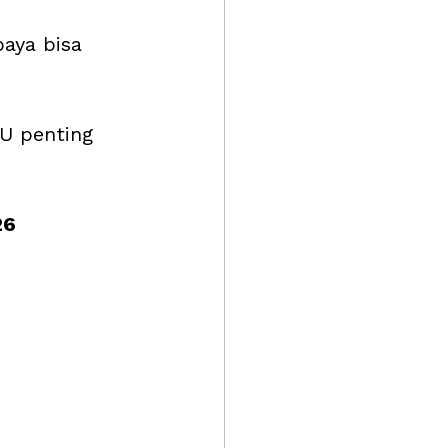
aya bisa 
LU penting 
26