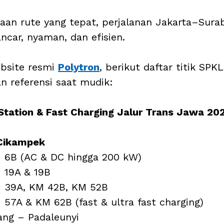
an rute yang tepat, perjalanan Jakarta–Surab
ancar, nyaman, dan efisien.
bsite resmi 
Polytron
, berikut daftar titik SPK
an referensi saat mudik:
Station & Fast Charging Jalur Trans Jawa 20
 Cikampek
 6B (AC & DC hingga 200 kW)
 19A & 19B
M 39A, KM 42B, KM 52B
 57A & KM 62B (fast & ultra fast charging)
ang – Padaleunyi