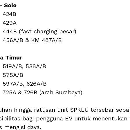
– Solo
M 424B
M 429A
 444B (fast charging besar)
M 456A/B & KM 487A/B
a Timur
M 519A/B, 538A/B
M 575A/B
M 597A/B, 626A/B
 725A & 726B (arah Surabaya)
luhan hingga ratusan unit SPKLU tersebar sepan
ksibilitas bagi pengguna EV untuk menentukan t
us mengisi daya. 