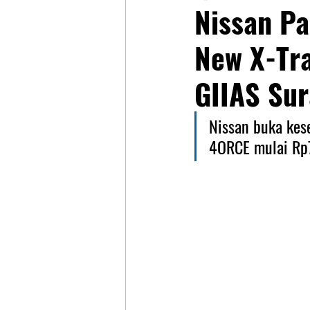
Nissan Pa
New X-Tr
GIIAS Su
Nissan buka kes
4ORCE mulai Rp7