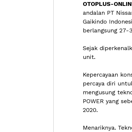
OTOPLUS-ONLINE
andalan PT Nissa
Gaikindo Indones
berlangsung 27-3
Sejak diperkenalk
unit.
Kepercayaan kon
percaya diri unt
mengusung teknol
POWER yang sebe
2020.
Menariknya. Tekn