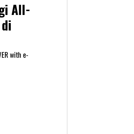
i All-
 di
WER with e-