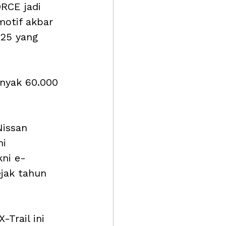
RCE jadi 
motif akbar 
025 yang 
anyak 60.000 
issan 
i 
kni e-
jak tahun 
Trail ini 