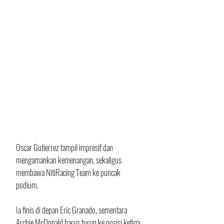
Oscar Gutierrez tampil impresif dan 
mengamankan kemenangan, sekaligus 
membawa NitiRacing Team ke puncak 
podium.
Ia finis di depan Eric Granado, sementara 
Archie McDonald harus turun ke posisi ketiga 