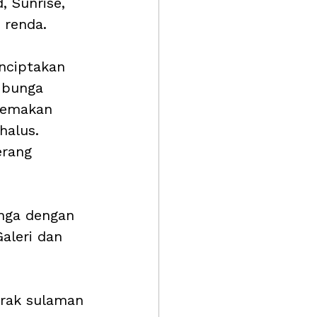
 Sunrise, 
 renda.
nciptakan 
 bunga 
gemakan 
halus. 
erang 
unga dengan 
aleri dan 
orak sulaman 