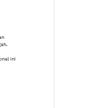
an 
ah. 
nal ini 