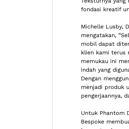
Teksturnya yang
fondasi kreatif u
Michelle Lusby, D
mengatakan, “Sel
mobil dapat dite
klien kami teru
memukau ini mer
indah yang digun
Dengan mengguna
menjadi produk u
pengerjaannya, d
Untuk Phantom Da
Bespoke membuat