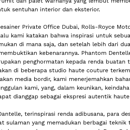
 rumit dan palet warnanya yang lembut memb
ntuk sentuhan interior dan eksterior.
esainer Private Office Dubai, Rolls-Royce Moto
alu kami katakan bahwa inspirasi untuk sebu
mukan di mana saja, dan setelah lebih dari dua
s membuktikan kebenarannya. Phantom Dentell
upakan penghormatan kepada renda buatan t
akan di beberapa studio haute couture terkem
kan media bordir, kami menerjemahkan bahan 
nggulan kami, yang, dalam keunikan, keindaha
apat dianggap sebagai ekspresi autentik haute
ntelle, terinspirasi renda adibusana, para des
 sulaman yang memadukan berbagai teknik t