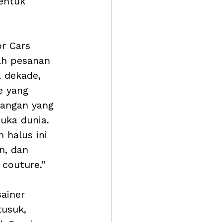
entuk 
r Cars 
ah pesanan 
 dekade, 
e yang 
angan yang 
uka dunia. 
halus ini 
n, dan 
 couture.”
ainer 
usuk, 