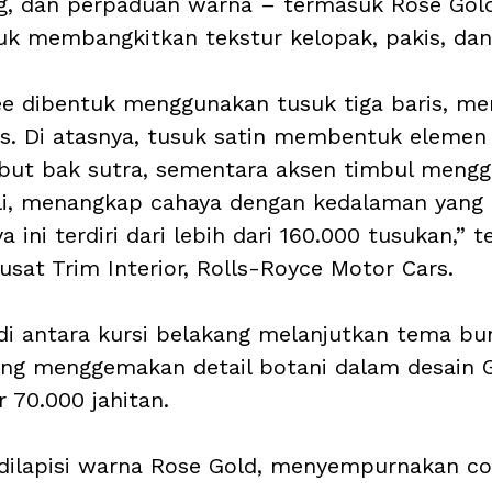
, dan perpaduan warna – termasuk Rose Gold,
k membangkitkan tekstur kelopak, pakis, dan
gree dibentuk menggunakan tusuk tiga baris, me
lus. Di atasnya, tusuk satin membentuk elemen
mbut bak sutra, sementara aksen timbul meng
sli, menangkap cahaya dengan kedalaman yang 
a ini terdiri dari lebih dari 160.000 tusukan,” t
usat Trim Interior, Rolls-Royce Motor Cars.
 di antara kursi belakang melanjutkan tema b
ng menggemakan detail botani dalam desain G
ar 70.000 jahitan. 
r dilapisi warna Rose Gold, menyempurnakan c