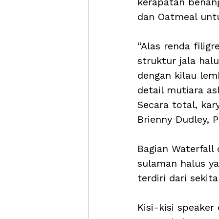
kerapatan benang
dan Oatmeal untu
“Alas renda fili
struktur jala ha
dengan kilau le
detail mutiara a
Secara total, kary
Brienny Dudley, P
Bagian Waterfall
sulaman halus ya
terdiri dari sekit
Kisi-kisi speake