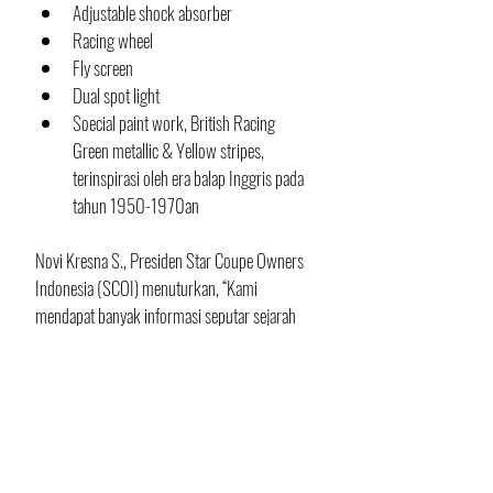
Adjustable shock absorber 
Racing wheel
Fly screen
Dual spot light
Soecial paint work, British Racing 
Green metallic & Yellow stripes, 
terinspirasi oleh era balap Inggris pada 
tahun 1950-1970an
Novi Kresna S., Presiden Star Coupe Owners 
Indonesia (SCOI) menuturkan, “Kami 
mendapat banyak informasi seputar sejarah 
Scomadi, tradisi dan hal-hal yang menjadi 
inspirasi untuk produk-produknya. Kami rasa 
varian-varian Mercedes Coupe, Cabrio dan 
Roadster memiliki banyak kesamaan dengan 
Scomadi, seperti kecintaan terhadap model 
elegan nan klasik.”