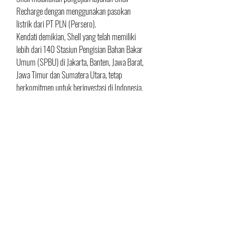
Recharge dengan menggunakan pasokan 
listrik dari PT PLN (Persero). 
Kendati demikian, Shell yang telah memiliki 
lebih dari 140 Stasiun Pengisian Bahan Bakar 
Umum (SPBU) di Jakarta, Banten, Jawa Barat, 
Jawa Timur dan Sumatera Utara, tetap 
berkomitmen untuk berinvestasi di Indonesia. 
Antara lain dengan mendukung 
perkembangan industri manufaktur di negara 
ini, lewat pembangunan pabrik pelumas Shell 
di Marunda, Bekasi, Jawa Barat, dengan 
kapasitas produksi 136 juta liter (120 ribu 
ton) pelumas setiap tahun.
Sebagai informasi, di sektor hulu Shell juga 
tercatat merupakan mitra strategis Inpex, 
operator Masela PSC yang meliputi lapangan 