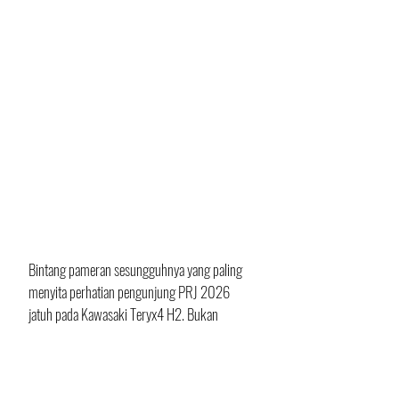
​Bintang pameran sesungguhnya yang paling 
menyita perhatian pengunjung PRJ 2026 
jatuh pada Kawasaki Teryx4 H2. Bukan 
Kawasaki Ninja H2 SX motor sangar 
bermesin supercharged yang diluncurkan di 
Jakarta Fair 2026 sebagaimana dugaan 