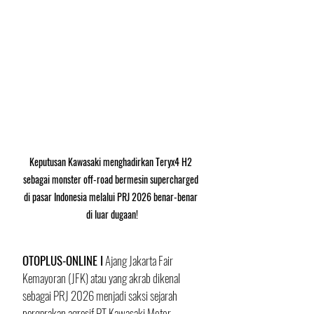
Keputusan Kawasaki menghadirkan Teryx4 H2 
sebagai monster off-road bermesin supercharged 
di pasar Indonesia melalui PRJ 2026 benar-benar 
di luar dugaan!
OTOPLUS-ONLINE I
 Ajang Jakarta Fair 
Kemayoran (JFK) atau yang akrab dikenal 
sebagai PRJ 2026 menjadi saksi sejarah 
pergerakan agresif PT Kawasaki Motor 