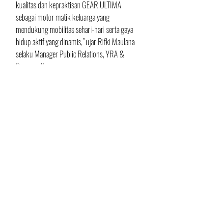
kualitas dan kepraktisan GEAR ULTIMA 
sebagai motor matik keluarga yang 
mendukung mobilitas sehari-hari serta gaya 
hidup aktif yang dinamis,” ujar Rifki Maulana 
selaku Manager Public Relations, YRA & 
Community.
Menariknya lagi, pengunjung juga bisa 
mencoba langsung performa GEAR ULTIMA 
lewat sesi test ride yang sudah disediakan. Tak 
hanya itu, pengguna motor Yamaha pun dapat 
menikmati layanan cek servis gratis selama 
acara berlangsung.
Sebagai tambahan, Yamaha juga 
menghadirkan layanan kesehatan gratis bagi 
masyarakat yang datang ke lokasi acara 
sebagai bentuk kepedulian terhadap 