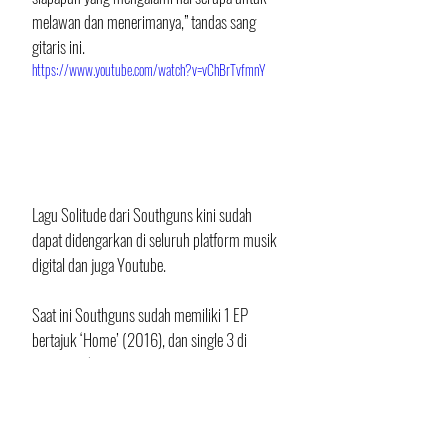
melawan dan menerimanya,” tandas sang 
gitaris ini.
https://www.youtube.com/watch?v=vChBrTvfmnY
Lagu Solitude dari Southguns kini sudah 
dapat didengarkan di seluruh platform musik 
digital dan juga Youtube.
Saat ini Southguns sudah memiliki 1 EP 
bertajuk ‘Home’ (2016), dan single 3 di 
antaranya ‘Empty Room’ (2021), 
‘Complicated’ dan ‘Solitude’ (2023)
Teks: Indramawan