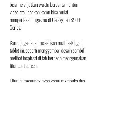
bisa melanjutkan waktu bersantai nonton 
video atau bahkan kamu bisa mulai 
mengerjakan tugasmu di Galaxy Tab S9 FE 
Series.
Kamu juga dapat melakukan multitasking di 
tablet ini, seperti menggambar desain sambil 
melihat inspirasi di tab berbeda menggunakan 
fitur split screen. 
Fitur ini memungkinkan kamu membuka dua 
aplikasi sekaligus, tanpa perlu berpindah-
pindah antar aplikasi. 
Proses pengerjaan desainmu akan berjalan 
lancar dan mulus berkat S Pen yang presisi, 
nyaman digenggam, dengan latensi rendah 
dan sensitivitas baik.